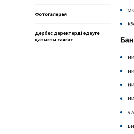
ОК
Фотогалерея
Кб
Дербес деректерді өңдеуге
Бан
қатысты саясат
ИИ
ИИ
ИИ
ИИ
в 
БИ