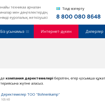
рнайы техникаға арналған
Тілді өзгерту
иналар мен дөңгелектердің
8 800 080 8648
енімді еуропалық жеткізушісі
Біз ұсынамыз
Интернет-дүкен
Дилерлер
нде
компания деректемелері
берілген, егер қосымша құжат
лтериясына жүгіне аласыз.
Деректемелер ТОО "Bohnenkamp"
105 Кб