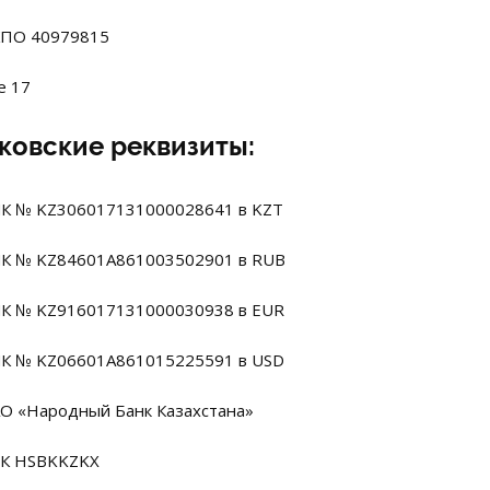
ПО 40979815
е 17
ковские реквизиты:
К № KZ306017131000028641 в KZT
К № KZ84601A861003502901 в RUB
К № KZ916017131000030938 в EUR
К № KZ06601A861015225591 в USD
АО «Народный Банк Казахстана»
К HSBKKZKX