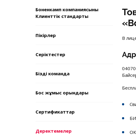
Боненкамп компаниясының
То
Клиенттік стандарты
«B
Пікірлер
В лице
Адр
Серіктестер
04070
Біздің команда
Байсе
Беспл
Бос жұмыс орындары
Св
Сертификаттар
БИ
Деректемелер
ОК