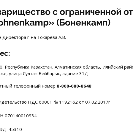
варищество с ограниченной о
ohnenkamp» (Боненкамп)
 Директора г-на Токарева А.В.
ес:
0, Республика Казахстан, Алматинская область, Илийский райо
рке, улица Сұлтан Бейбарыс, здание 31Д
атный телефонный номер
8-800-080-8648
идетельство НДС 60001 № 1192162 от 07.02.2017г
Н 070140010934
ЭД 45310