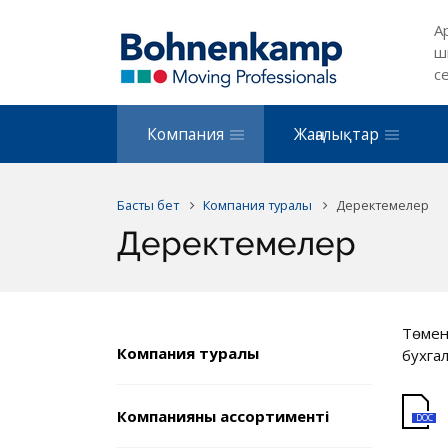
А
ш
с
Компания
Жаңалықтар
Басты бет
Компания туралы
Деректемелер
Деректемелер
Төме
Компания туралы
бухга
Компанияның ассортименті