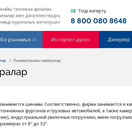
рнайы техникаға арналған
Тілді өзгерту
иналар мен дөңгелектердің
8 800 080 8648
енімді еуропалық жеткізушісі
Біз ұсынамыз
Интернет-дүкен
Дилерлер
лар
Пневматикалық камералар
ералар
занимается шинами. Соответственно, фирма занимается и кам
тоннажных фургонов и грузовых автомобилей, а также камер
ие), индустриальной (вилочные погрузчики, мини-погрузчик
размерах от 8” до 52”.