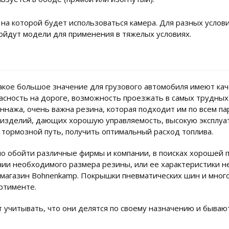
на которой будет использоваться камера. Для разных услов
ойдут модели для применения в тяжелых условиях.
акое большое значение для грузового автомобиля имеют ка
сность на дороге, возможность проезжать в самых трудных м
нажа, очень важна резина, которая подходит им по всем па
 изделий, дающих хорошую управляемость, высокую эксплу
тормозной путь, получить оптимальный расход топлива.
обойти различные фирмы и компании, в поисках хорошей про
ичии необходимого размера резины, или ее характеристики 
 магазин Bohnenkamp. Покрышки пневматических шин и мног
ортименте.
учитывать, что они делятся по своему назначению и бывают