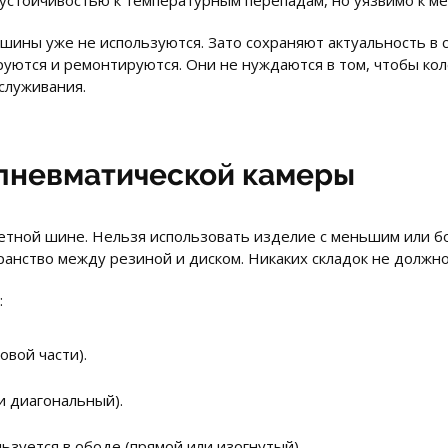
устойчивостью к температурным перепадам, но уязвимо к м
шины уже не используются. Зато сохраняют актуальность в с
руются и ремонтируются. Они не нуждаются в том, чтобы ко
служивания.
пневматической камеры
етной шине. Нельзя использовать изделие с меньшим или 
анство между резиной и диском. Никаких складок не должно
:
овой части).
и диагональный).
ьзуется в ободе (прямой или изогнутый).