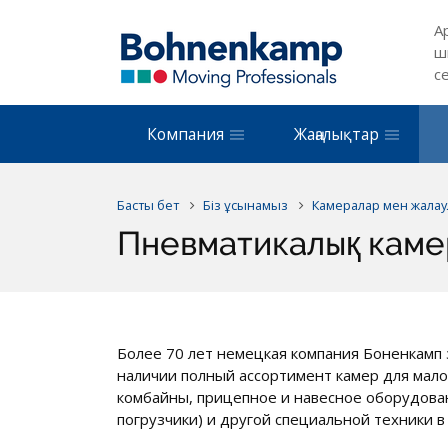
А
ш
с
Компания
Жаңалықтар
Басты бет
Біз ұсынамыз
Камералар мен жалау
Пневматикалық кам
Более 70 лет немецкая компания Боненкамп 
наличии полный ассортимент камер для мало
комбайны, прицепное и навесное оборудован
погрузчики) и другой специальной техники в 