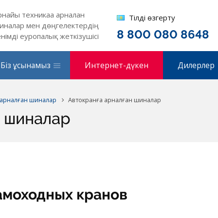
рнайы техникаға арналған
Тілді өзгерту
иналар мен дөңгелектердің
8 800 080 8648
енімді еуропалық жеткізушісі
Біз ұсынамыз
Интернет-дүкен
Дилерлер
 арналған шиналар
Автокранға арналған шиналар
н шиналар
амоходных кранов