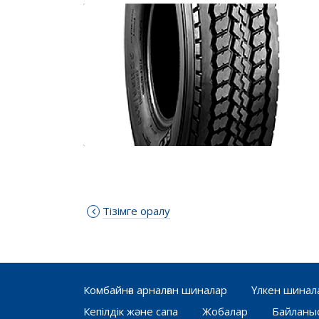
Тізімге оралу
AIROMAX AM 27
Комбайнға арналған шиналар
Үлкен шинал
Кепілдік және сапа
Жобалар
Байланы