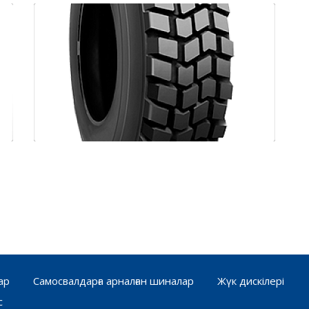
AIROMAX AM 543
ар
Самосвалдарға арналған шиналар
Жүк дискілері
с